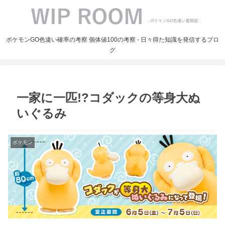
ポケモンGO色違い確率の考察 個体値100の考察 - 日々得た知識を発信するブロ
グ
一家に一匹!?コダックの等身大ぬ
いぐるみ
ポケモン