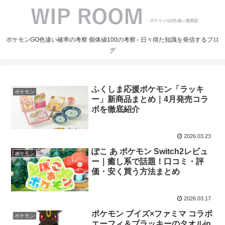
ポケモンGO色違い確率の考察 個体値100の考察 - 日々得た知識を発信するブロ
グ
ふくしま応援ポケモン「ラッキ
ポケモン
ー」新商品まとめ｜4月発売コラ
ボを徹底紹介
2026.03.23
ぽこ あ ポケモン Switch2レビュ
ポケモン
ー｜癒し系で話題！口コミ・評
価・安く買う方法まとめ
2026.03.17
ポケモン ブイズ×ファミマ コラボ
ポケモン
エーフィ＆ブラッキーのタオルin