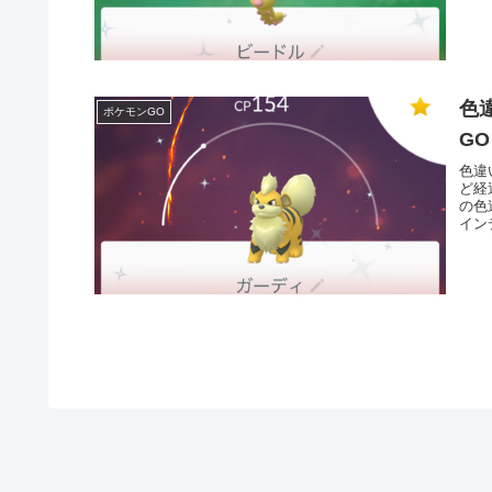
色違い
ポケモンGO
GO
色違
ど経
の色
イン
ード