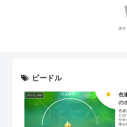
ポケ
ビードル
色違
ポケモンGO
の
色違
とが
やす
率や