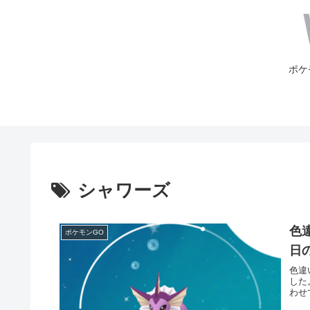
ポケ
シャワーズ
色違
ポケモンGO
日
色違
した
わせ